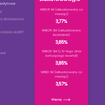
kredytowe
WIBOR 1M (aktualizowany co
y
miesiąc)
dla dostawców
3,77%
WIBOR 3M (aktualizowany
 loteria AURET
kwartalnie)
3,85%
WIBOR 3M (z 10-tego dnia
owe
kończącego kwartał)
3,85%
WIBID 1M (aktualizowany co
miesiąc)
3,57%
Więcej