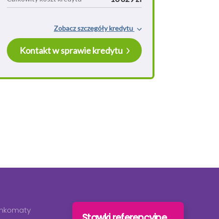
ankomaty
Stawki referencyjne