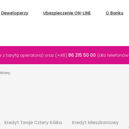
Deweloperzy
Ubezpieczenie ON-LINE
O Banku
 z taryfą operatora) oraz (+48)
86 215 50 00
(dla telefonów
ntowy
Kredyt Twoje Cztery Kółka
Kredyt Mieszkaniowy