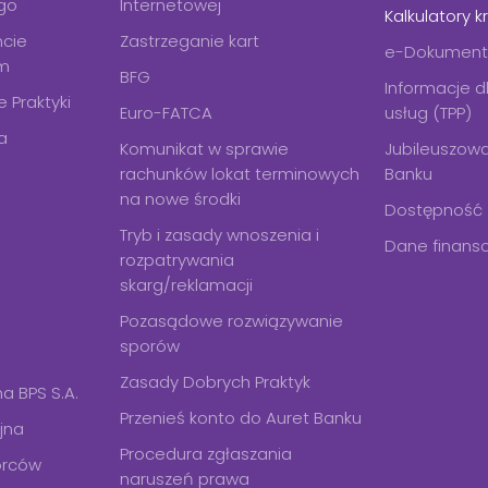
go
Internetowej
Kalkulatory 
ncie
Zastrzeganie kart
e-Dokument
ym
BFG
Informacje 
 Praktyki
Euro-FATCA
usług (TPP)
a
Komunikat w sprawie
Jubileuszowa
rachunków lokat terminowych
Banku
na nowe środki
Dostępność
Tryb i zasady wnoszenia i
Dane finans
rozpatrywania
skarg/reklamacji
Pozasądowe rozwiązywanie
sporów
Zasady Dobrych Praktyk
 BPS S.A.
Przenieś konto do Auret Banku
jna
Procedura zgłaszania
orców
naruszeń prawa