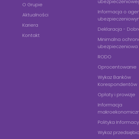
ubezpieczeniowe
O Grupie
Informacja o age
Aktualności
ubezpieczeniow
Kariera
Deklaracja - Dobre
Kontakt
Minimalna ochron
ubezpieczeniowa
RODO
Oprocentowanie
Wykaz Banków
Korespondentów
Opłaty i prowizje
Informacja
makroekonomiczna
Polityka Informacy
Wykaz przedsiębi