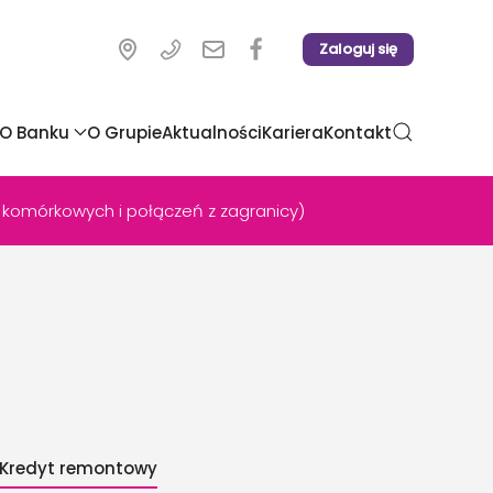
Zaloguj się
O Banku
O Grupie
Aktualności
Kariera
Kontakt
 komórkowych i połączeń z zagranicy)
Kredyt remontowy