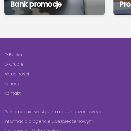
Bank promocje
Pro
O Banku
O Grupie
Aktualności
Kariera
Kontakt
Pełnomocnictwa Agenta ubezpieczeniowego
Informacja o agencie ubezpieczeniowym
Deklaracja - Dobre Praktyki