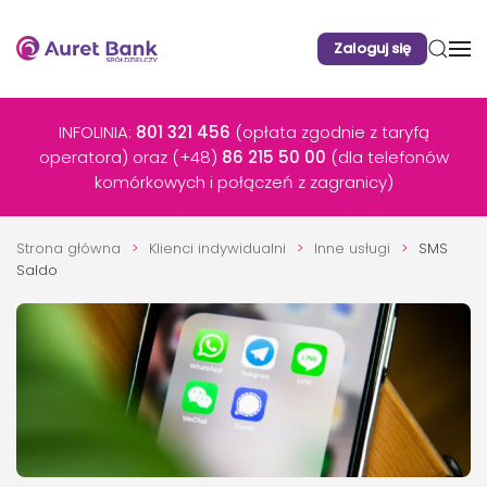
Zaloguj się
Przejdź do głównej treści
INFOLINIA:
801 321 456
(opłata zgodnie z taryfą
operatora) oraz (+48)
86 215 50 00
(dla telefonów
komórkowych i połączeń z zagranicy)
Strona główna
Klienci indywidualni
Inne usługi
SMS
Saldo