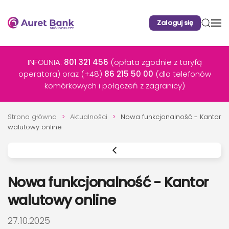
Zaloguj się
Przejdź do głównej treści
INFOLINIA:
801 321 456
(opłata zgodnie z taryfą
operatora) oraz (+48)
86 215 50 00
(dla telefonów
komórkowych i połączeń z zagranicy)
Strona główna
Aktualności
Nowa funkcjonalność - Kantor
walutowy online
Nowa funkcjonalność - Kantor
walutowy online
DATA PUBLIKACJI:
27.10.2025