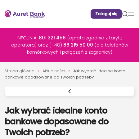
Zaloguj się
Przejdź do głównej treści
INFOLINIA:
801 321 456
(opłata zgodnie z taryfą
operatora) oraz (+48)
86 215 50 00
(dla telefonów
komórkowych i połączeń z zagranicy)
Strona główna
Aktualności
Jak wybrać idealne konto
bankowe dopasowane do Twoich potrzeb?
Jak wybrać idealne konto
bankowe dopasowane do
Twoich potrzeb?