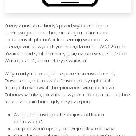
Każdy z nas staje kiedyś przed wyborem konta
bankowego. Jedni chcą prostego rachunku do
codziennych płatności. Inni szukają wsparcia w
oszczędzaniu i wygodnych narzędzi online. W 2026 roku
różnice między ofertami kryją się często w szczegółach.
Warto je znać, zanim złożysz wniosek.
W tym artykule przejdziesz przez kluczowe tematy.
Dowiesz się, na co zwrócić uwagę przy opłatach,
funkcjach cyfrowych, bezpieczeństwie i obsłudze.
Zobaczysz także, jak zacząć wybór krok po kroku i jak bez
stresu zmienić bank, gdy przyjdzie pora.
Czego naprawdę potrzebujesz od konta
bankowego?
Jak porównać opłaty, prowizje i ukryte koszty?
Które funkcje cyfrowe są dla ciebie najważniejsze?