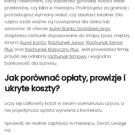
kartą i telefonem, czy wybierasz gotówkę. Robisz wiele
przelewów, czy kilka w miesiącu. Podróżujesz za granicę i
potrzebujesz wymiany walut, czy działasz lokalnie. Dla
części osób ważne są rozwiązania dla dzieci lub
seniorów. W ofercie
Auret Banku Spółdzielczego
znajdziesz rachunki dopasowane do etapu życia, między
innymi
Auret Konto
,
Rachunek Junior
,
Rachunek Senior
Plus
oraz
Rachunek Klasyczny Plus
. Jeśli prowadzisz firmę,
przyda się odrębny
rachunek firmowy
i wygodna
bankowość dla biznesu.
Jak porównać opłaty, prowizje i
ukryte koszty?
Liczy się całkowity koszt w twoim scenariuszu użycia, a
nie pojedyncza opłata wyrwana z kontekstu.
Sprawdź, ile realnie zapłacisz w miesiącu. Zwróć uwagę
na: